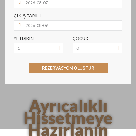
ÇIKIŞ TARIHI
YETIŞKIN
ÇOCUK
REZERVASYON OLUŞTUR
Ayrıcalıklı
Hissetmeye
Hazırlanın