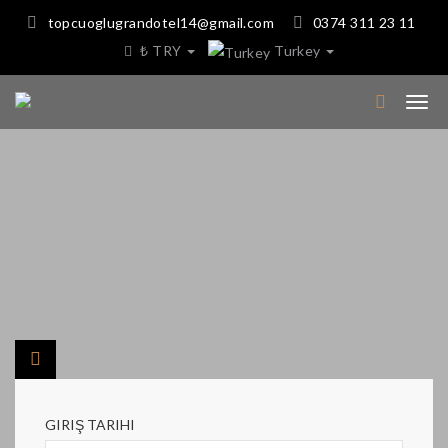
topcuoglugrandotel14@gmail.com
0374 311 23 11
₺ TRY
Turkey
GIRIŞ TARIHI